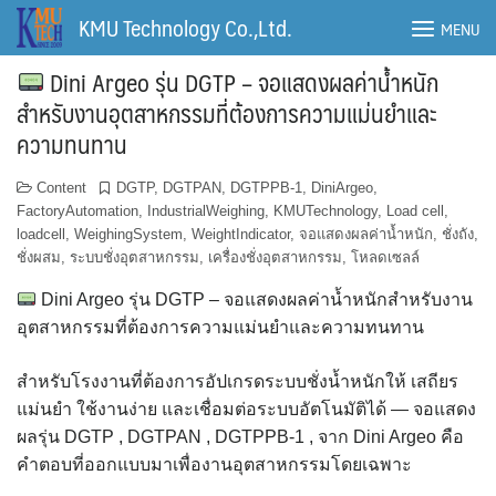
Skip
KMU Technology Co.,Ltd.
MENU
to
content
Dini Argeo รุ่น DGTP – จอแสดงผลค่าน้ำหนัก
สำหรับงานอุตสาหกรรมที่ต้องการความแม่นยำและ
ความทนทาน
Content
DGTP
,
DGTPAN
,
DGTPPB-1
,
DiniArgeo
,
FactoryAutomation
,
IndustrialWeighing
,
KMUTechnology
,
Load cell
,
loadcell
,
WeighingSystem
,
WeightIndicator
,
จอแสดงผลค่าน้ำหนัก
,
ชั่งถัง
,
ชั่งผสม
,
ระบบชั่งอุตสาหกรรม
,
เครื่องชั่งอุตสาหกรรม
,
โหลดเซลล์
Dini Argeo รุ่น DGTP – จอแสดงผลค่าน้ำหนักสำหรับงาน
อุตสาหกรรมที่ต้องการความแม่นยำและความทนทาน
สำหรับโรงงานที่ต้องการอัปเกรดระบบชั่งน้ำหนักให้ เสถียร
แม่นยำ ใช้งานง่าย และเชื่อมต่อระบบอัตโนมัติได้ — จอแสดง
ผลรุ่น DGTP , DGTPAN , DGTPPB-1 , จาก Dini Argeo คือ
คำตอบที่ออกแบบมาเพื่องานอุตสาหกรรมโดยเฉพาะ