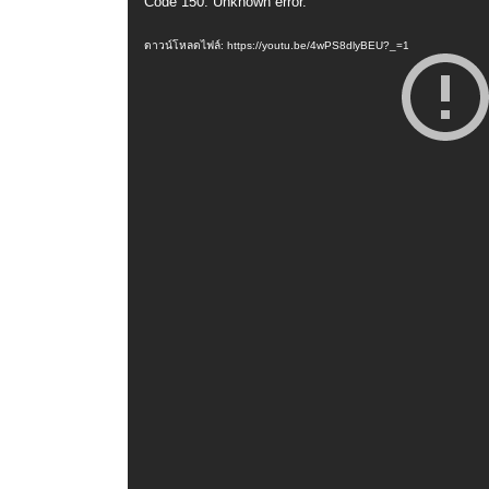
Code 150: Unknown error.
ตัว
เล่น
ดาวน์โหลดไฟล์: https://youtu.be/4wPS8dlyBEU?_=1
ไฟล์
วิดีโอ