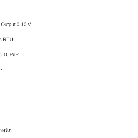
g Output 0-10 V
us RTU
us TCP/IP
 ๆ
้ำหนัก