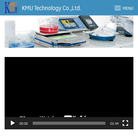
Skip
KMU Technology Co.,Ltd.
MENU
to
content
ตัว
เล่น
ไฟล์
วิดีโอ
00:00
01:44