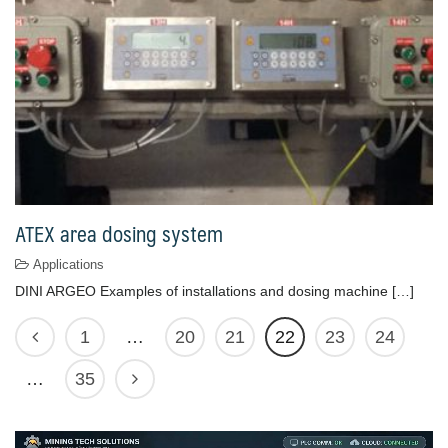
ATEX area dosing system
Applications
DINI ARGEO Examples of installations and dosing machine […]
1
…
20
21
22
23
24
…
35
ตัว