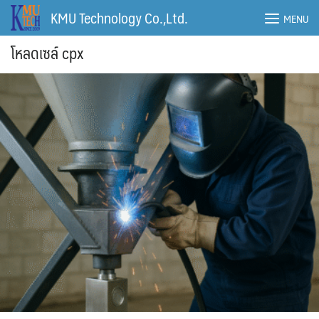
Skip
KMU Technology Co.,Ltd.
MENU
to
content
โหลดเซล์ cpx