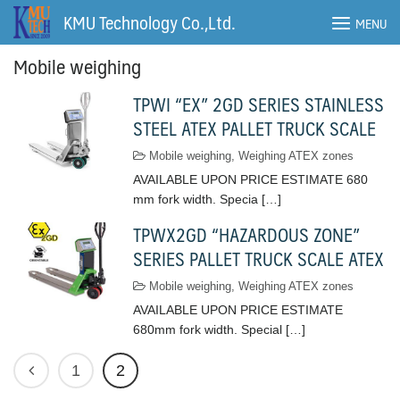
Skip
KMU Technology Co.,Ltd.
MENU
to
content
Mobile weighing
TPWI “EX” 2GD SERIES STAINLESS
STEEL ATEX PALLET TRUCK SCALE
Mobile weighing
,
Weighing ATEX zones
AVAILABLE UPON PRICE ESTIMATE 680
mm fork width. Specia […]
TPWX2GD “HAZARDOUS ZONE”
SERIES PALLET TRUCK SCALE ATEX
Mobile weighing
,
Weighing ATEX zones
AVAILABLE UPON PRICE ESTIMATE
680mm fork width. Special […]
1
2