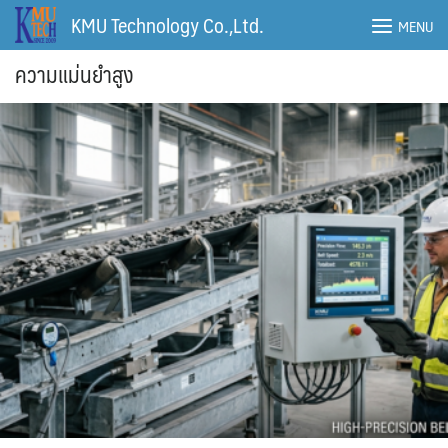
Skip
KMU Technology Co.,Ltd.
MENU
to
content
ความแม่นยำสูง