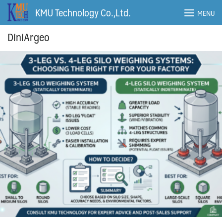
Skip
KMU Technology Co.,Ltd.
MENU
to
content
DiniArgeo