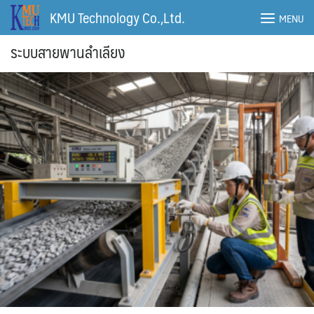
Skip
KMU Technology Co.,Ltd.
MENU
to
content
ระบบสายพานลำเลียง