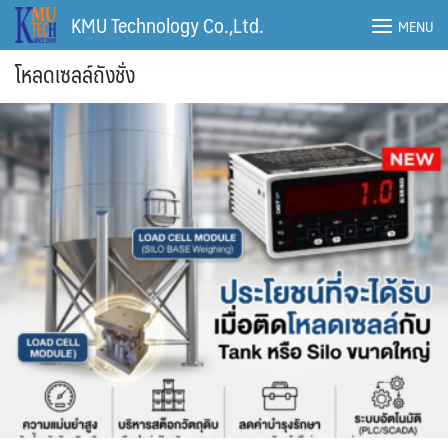
Skip
KMU Technology Co.,Ltd.
MENU
to
content
โหลดเซลล์ถังชั่ง