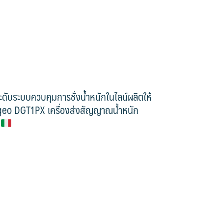
ับระบบควบคุมการชั่งน้ำหนักในไลน์ผลิตให้
Argeo DGT1PX เครื่องส่งสัญญาณน้ำหนัก
ี
]