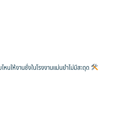
บไหนให้งานชั่งในโรงงานแม่นยำไม่มีสะดุด