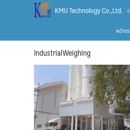
Skip
KMU Technology Co.,Ltd.
ผ
to
content
หน้าแร
IndustrialWeighing