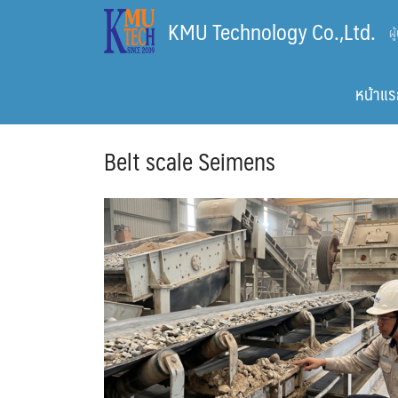
Skip
KMU Technology Co.,Ltd.
ผ
to
content
หน้าแร
Belt scale Seimens