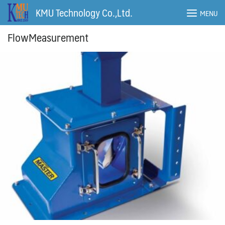
Skip
KMU Technology Co.,Ltd.
MENU
to
content
FlowMeasurement