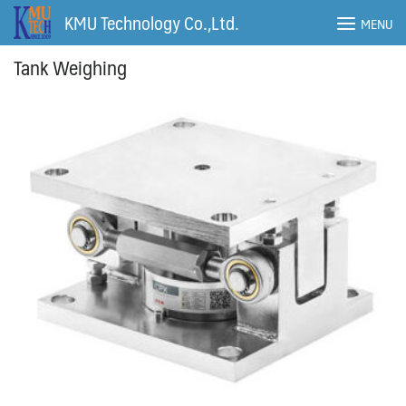
Skip
KMU Technology Co.,Ltd.
MENU
to
content
Tank Weighing