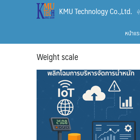
Skip
KMU Technology Co.,Ltd.
ผ
to
content
หน้าแร
Weight scale