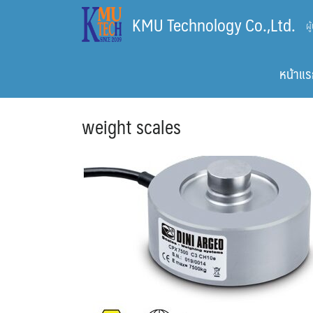
Skip
KMU Technology Co.,Ltd.
ผ
to
content
หน้าแร
weight scales