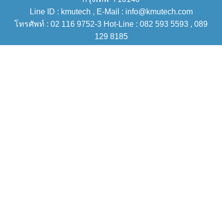
Line ID : kmutech , E-Mail : info@kmutech.com
โทรศัพท์ : 02 116 9752-3 Hot-Line : 082 593 5593 , 089
129 8185