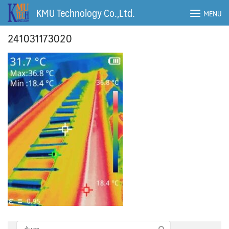
Skip
KMU Technology Co.,Ltd.
MENU
to
content
241031173020
ค้นหา