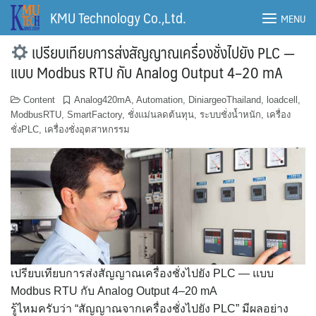
Skip
KMU Technology Co.,Ltd.
MENU
to
content
เปรียบเทียบการส่งสัญญาณเครื่องชั่งไปยัง PLC —
แบบ Modbus RTU กับ Analog Output 4–20 mA
Content
Analog420mA
,
Automation
,
DiniargeoThailand
,
loadcell
,
ModbusRTU
,
SmartFactory
,
ชั่งแม่นลดต้นทุน
,
ระบบชั่งน้ำหนัก
,
เครื่อง
ชั่งPLC
,
เครื่องชั่งอุตสาหกรรม
เปรียบเทียบการส่งสัญญาณเครื่องชั่งไปยัง PLC — แบบ
Modbus RTU กับ Analog Output 4–20 mA
รู้ไหมครับว่า “สัญญาณจากเครื่องชั่งไปยัง PLC” มีผลอย่าง