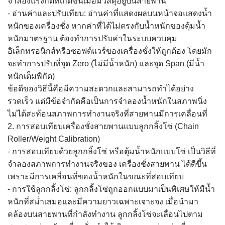
จำลองแรงกดที่เกิดขึ้นเมื่อมีวัสดุอยู่บนสายพาน
- อ่านค่าและปรับเทียบ: อ่านค่าที่แสดงผลบนหน้าจอแสดงน้ำ
หนักของเครื่องชั่ง หากค่าที่ได้ไม่ตรงกับน้ำหนักของตุ้มน้ำ
หนักมาตรฐาน ต้องทำการปรับค่าในระบบควบคุม
อิเล็กทรอนิกส์หรือซอฟต์แวร์ของเครื่องชั่งให้ถูกต้อง โดยมัก
จะทำการปรับที่จุด Zero (ไม่มีน้ำหนัก) และจุด Span (มีน้ำ
หนักเต็มพิกัด)
ข้อดีของวิธีนี้คือมีความสะดวกและสามารถทำได้อย่าง
รวดเร็ว แต่มีข้อจำกัดคือเป็นการจำลองน้ำหนักในสภาพนิ่ง
ไม่ได้สะท้อนสภาพการทำงานจริงที่สายพานมีการเคลื่อนที่
2. การสอบเทียบเครื่องชั่งสายพานแบบลูกกลิ้งโซ่ (Chain
Roller/Weight Calibration)
- การสอบเทียบด้วยลูกกลิ้งโซ่ หรือตุ้มน้ำหนักแบบโซ่ เป็นวิธีที่
จำลองสภาพการทำงานจริงของ เครื่องชั่งสายพาน ได้ดีขึ้น
เพราะมีการเคลื่อนที่ของน้ำหนักในขณะที่สอบเทียบ
- การใช้ลูกกลิ้งโซ่: ลูกกลิ้งโซ่ถูกออกแบบมาเป็นพิเศษให้มีน้ำ
หนักที่สม่ำเสมอและมีความยาวเฉพาะเจาะจง เมื่อนำมา
คล้องบนสายพานที่กำลังทำงาน ลูกกลิ้งโซ่จะเลื่อนไปตาม