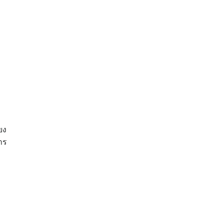
ยง
าร