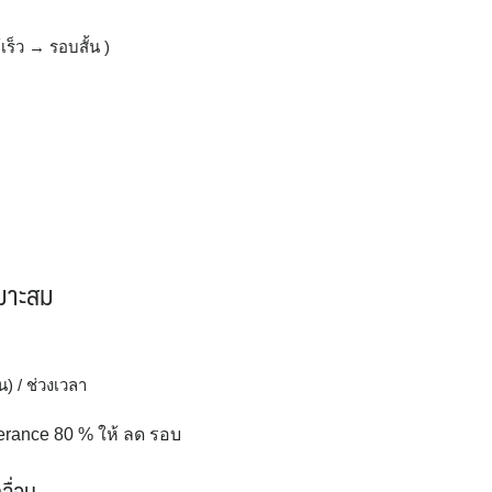
์เร็ว → รอบสั้น )
หมาะสม
น) / ช่วงเวลา
lerance 80 % ให้ ลด รอบ
ลื่อน