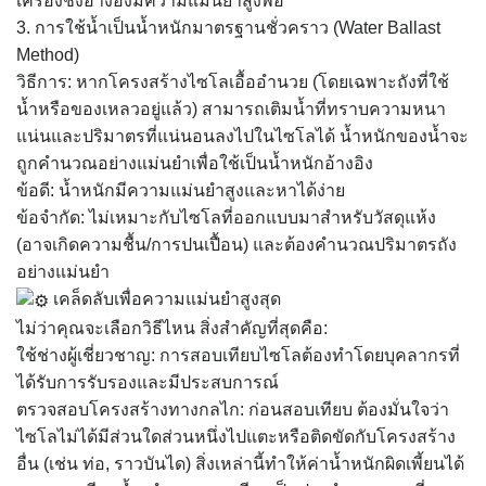
เครื่องชั่งอ้างอิงมีความแม่นยำสูงพอ
3. การใช้น้ำเป็นน้ำหนักมาตรฐานชั่วคราว (Water Ballast
Method)
วิธีการ: หากโครงสร้างไซโลเอื้ออำนวย (โดยเฉพาะถังที่ใช้
น้ำหรือของเหลวอยู่แล้ว) สามารถเติมน้ำที่ทราบความหนา
แน่นและปริมาตรที่แน่นอนลงไปในไซโลได้ น้ำหนักของน้ำจะ
ถูกคำนวณอย่างแม่นยำเพื่อใช้เป็นน้ำหนักอ้างอิง
ข้อดี: น้ำหนักมีความแม่นยำสูงและหาได้ง่าย
ข้อจำกัด: ไม่เหมาะกับไซโลที่ออกแบบมาสำหรับวัสดุแห้ง
(อาจเกิดความชื้น/การปนเปื้อน) และต้องคำนวณปริมาตรถัง
อย่างแม่นยำ
เคล็ดลับเพื่อความแม่นยำสูงสุด
ไม่ว่าคุณจะเลือกวิธีไหน สิ่งสำคัญที่สุดคือ:
ใช้ช่างผู้เชี่ยวชาญ: การสอบเทียบไซโลต้องทำโดยบุคลากรที่
ได้รับการรับรองและมีประสบการณ์
ตรวจสอบโครงสร้างทางกลไก: ก่อนสอบเทียบ ต้องมั่นใจว่า
ไซโลไม่ได้มีส่วนใดส่วนหนึ่งไปแตะหรือติดขัดกับโครงสร้าง
อื่น (เช่น ท่อ, ราวบันได) สิ่งเหล่านี้ทำให้ค่าน้ำหนักผิดเพี้ยนได้