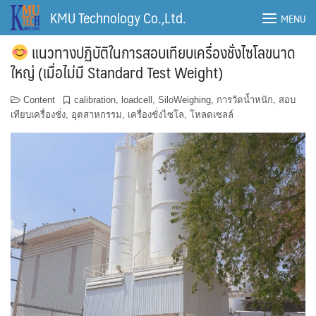
Skip
KMU Technology Co.,Ltd.
MENU
to
content
แนวทางปฏิบัติในการสอบเทียบเครื่องชั่งไซโลขนาด
ใหญ่ (เมื่อไม่มี Standard Test Weight)
Content
calibration
,
loadcell
,
SiloWeighing
,
การวัดน้ำหนัก
,
สอบ
เทียบเครื่องชั่ง
,
อุตสาหกรรม
,
เครื่องชั่งไซโล
,
โหลดเซลล์