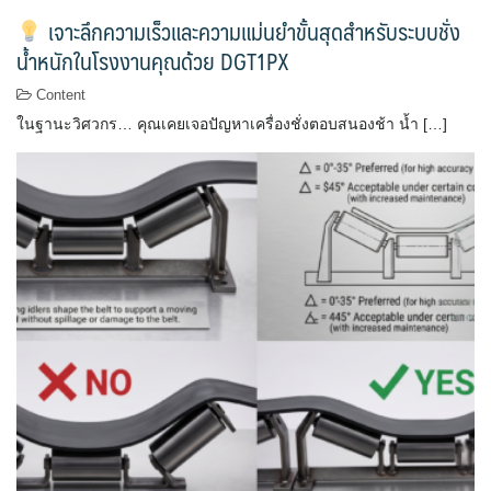
เจาะลึกความเร็วและความแม่นยำขั้นสุดสำหรับระบบชั่ง
น้ำหนักในโรงงานคุณด้วย DGT1PX
Content
ในฐานะวิศวกร… คุณเคยเจอปัญหาเครื่องชั่งตอบสนองช้า น้ำ […]