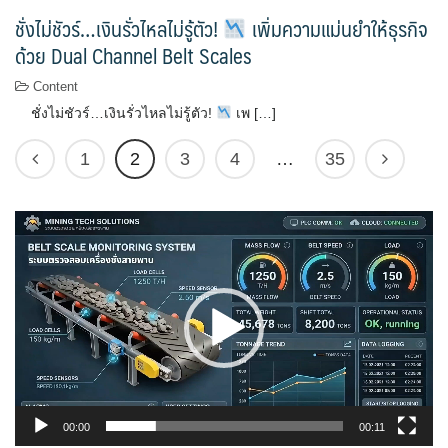
ชั่งไม่ชัวร์…เงินรั่วไหลไม่รู้ตัว!
เพิ่มความแม่นยำให้ธุรกิจ
ด้วย Dual Channel Belt Scales
Content
ชั่งไม่ชัวร์…เงินรั่วไหลไม่รู้ตัว!
เพ […]
1
2
3
4
…
35
ตัว
เล่น
ไฟล์
วิดีโอ
00:00
00:11