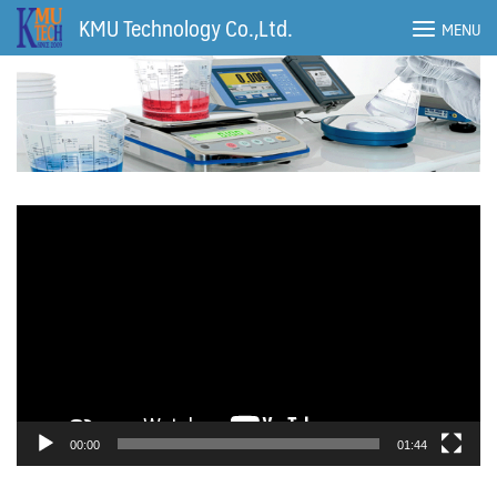
Skip
KMU Technology Co.,Ltd.
MENU
to
content
ตัว
เล่น
ไฟล์
วิดีโอ
00:00
01:44