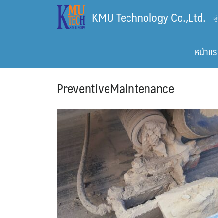
Skip
KMU Technology Co.,Ltd.
ผ
to
content
หน้าแร
PreventiveMaintenance