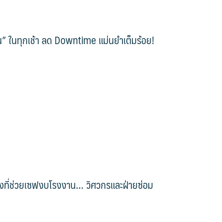
าน” ในทุกเช้า ลด Downtime แม่นยำเต็มร้อย!
จริงที่ช่วยเซฟงบโรงงาน… วิศวกรและฝ่ายซ่อม