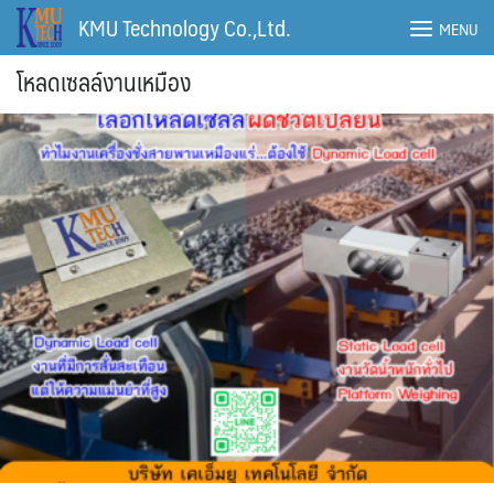
Skip
KMU Technology Co.,Ltd.
MENU
to
content
โหลดเซลล์งานเหมือง