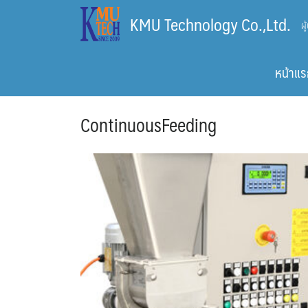
Skip
KMU Technology Co.,Ltd.
ผ
to
content
หน้าแร
ContinuousFeeding