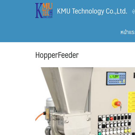
Skip
KMU Technology Co.,Ltd.
ผ
to
content
หน้าแร
HopperFeeder