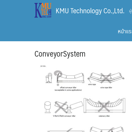
Skip
KMU Technology Co.,Ltd.
ผ
to
content
หน้าแร
ConveyorSystem