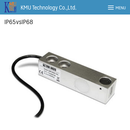
Skip
KMU Technology Co.,Ltd.
MENU
to
content
IP65vsIP68