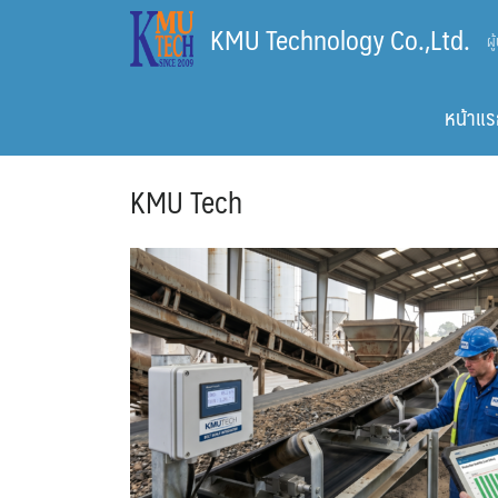
Skip
KMU Technology Co.,Ltd.
ผ
to
content
หน้าแร
KMU Tech