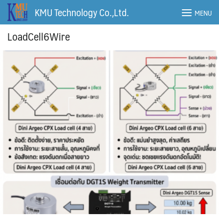
Skip
KMU Technology Co.,Ltd.
MENU
to
content
LoadCell6Wire