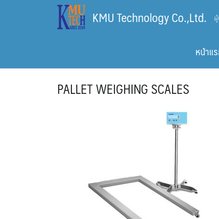
Skip
KMU Technology Co.,Ltd.
ผ
to
content
หน้าแร
PALLET WEIGHING SCALES