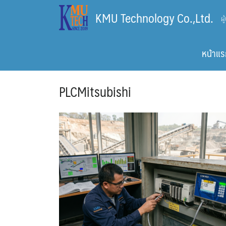
Skip
KMU Technology Co.,Ltd.
ผ
to
content
หน้าแร
PLCMitsubishi