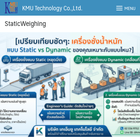
Skip
KMU Technology Co.,Ltd.
MENU
to
content
StaticWeighing