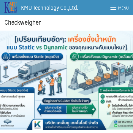
Skip
KMU Technology Co.,Ltd.
MENU
to
content
Checkweigher