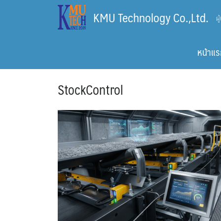
Skip
KMU Technology Co.,Ltd.
ผ
to
content
หน้าแร
StockControl