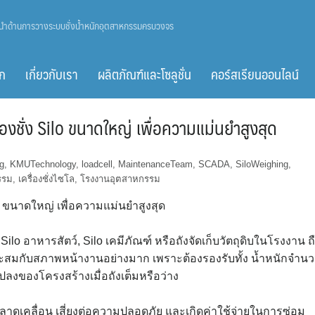
ู้นำด้านการวางระบบชั่งน้ำหนักอุตสาหกรรมครบวงจร
ก
เกี่ยวกับเรา
ผลิตภัณฑ์และโซลูชั่น
คอร์สเรียนออนไลน์
ื่องชั่ง Silo ขนาดใหญ่ เพื่อความแม่นยำสูงสุด
ng
,
KMUTechnology
,
loadcell
,
MaintenanceTeam
,
SCADA
,
SiloWeighing
,
รรม
,
เครื่องชั่งไซโล
,
โรงงานอุตสาหกรรม
lo ขนาดใหญ่ เพื่อความแม่นยำสูงสุด
 Silo อาหารสัตว์, Silo เคมีภัณฑ์ หรือถังจัดเก็บวัตถุดิบในโรงงาน ถ
าะสมกับสภาพหน้างานอย่างมาก เพราะต้องรองรับทั้ง น้ำหนักจำน
ปลงของโครงสร้างเมื่อถังเต็มหรือว่าง
าดเคลื่อน เสี่ยงต่อความปลอดภัย และเกิดค่าใช้จ่ายในการซ่อม