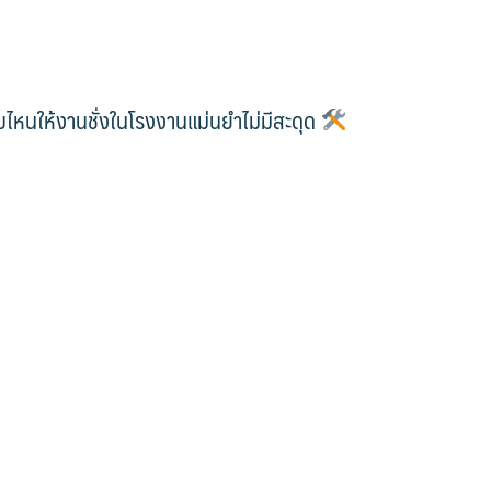
บไหนให้งานชั่งในโรงงานแม่นยำไม่มีสะดุด