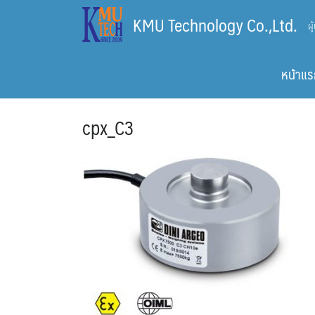
Skip
KMU Technology Co.,Ltd.
ผ
to
content
หน้าแร
cpx_C3