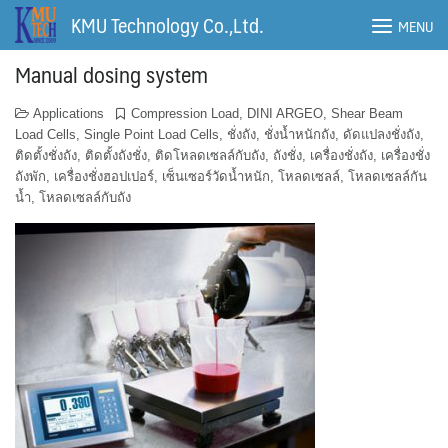
Skip
KMU Technology Co.,Ltd.
MENU
to
content
Manual dosing system
Applications
Compression Load
,
DINI ARGEO
,
Shear Beam
Load Cells
,
Single Point Load Cells
,
ชั่งถัง
,
ชั่งน้ำหนักถัง
,
ดัดแปลงชั่งถัง
,
ติดตั้งชั่งถัง
,
ติดตั้งถังชั่ง
,
ติดโหลดเซลล์กับถัง
,
ถังชั่ง
,
เครื่องชั่งถัง
,
เครื่องชั่ง
ถังพัก
,
เครื่องชั่งฮอปเปอร์
,
เซ็นเซอร์วัดน้ำหนัก
,
โหลดเซลล์
,
โหลดเซลล์กัน
น้ำ
,
โหลดเซลล์กับถัง