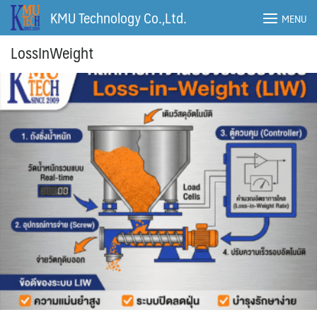
Skip
KMU Technology Co.,Ltd.
MENU
to
content
LossInWeight