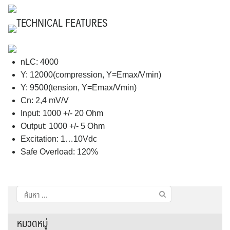
TECHNICAL FEATURES
nLC: 4000
Y: 12000(compression, Y=Emax/Vmin)
Y: 9500(tension, Y=Emax/Vmin)
Cn: 2,4 mV/V
Input: 1000 +/- 20 Ohm
Output: 1000 +/- 5 Ohm
Excitation: 1…10Vdc
Safe Overload: 120%
ค้นหา
สำหรับ:
หมวดหมู่