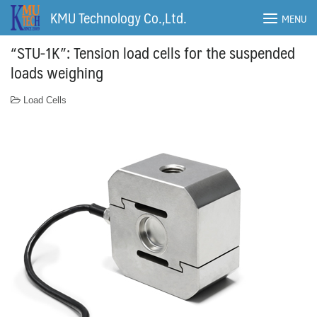
Skip
KMU Technology Co.,Ltd.
MENU
to
content
“STU-1K”: Tension load cells for the suspended
loads weighing
Load Cells