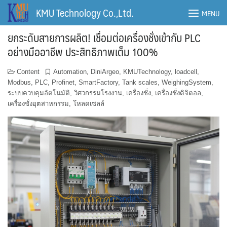
Skip
KMU Technology Co.,Ltd.
MENU
to
content
ยกระดับสายการผลิต! เชื่อมต่อเครื่องชั่งเข้ากับ PLC
อย่างมืออาชีพ ประสิทธิภาพเต็ม 100%
Content
Automation
,
DiniArgeo
,
KMUTechnology
,
loadcell
,
Modbus
,
PLC
,
Profinet
,
SmartFactory
,
Tank scales
,
WeighingSystem
,
ระบบควบคุมอัตโนมัติ
,
วิศวกรรมโรงงาน
,
เครื่องชั่ง
,
เครื่องชั่งดิจิตอล
,
เครื่องชั่งอุตสาหกรรม
,
โหลดเซลล์