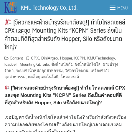
Skip
KMU Technology Co.,Ltd.
MENU
to
content
[วิศวกรและฝ่ายบำรุงรักษาต้องดู!] ทำไมโหลดเซลล์
CPX และชุด Mounting Kits “KCPN” Series ถึงเป็น
คำตอบที่ดีที่สุดสำหรับถัง Hopper, Silo หรือถังขนาด
ใหญ่?
Content
CPX
,
DiniArgeo
,
Hopper
,
KCPN
,
KMUTechnology
,
loadcell
,
MountingKit
,
Silo
,
ชั่งน้ำหนักถัง
,
ชั่งน้ำหนักไซโล
,
ฝ่ายบำรุง
รักษา
,
ระบบชั่งน้ำหนักอุตสาหกรรม
,
วิศวกรโรงงาน
,
เครื่องชั่งถัง
อุตสาหกรรม
,
เคเอ็มยูเทคโนโลยี
,
โหลดเซลล์
[วิศวกรและฝ่ายบำรุงรักษาต้องดู!] ทำไมโหลดเซลล์ CPX
และชุด Mounting Kits "KCPN" Series ถึงเป็นคำตอบที่ดี
ที่สุดสำหรับถัง Hopper, Silo หรือถังขนาดใหญ่?
เจอปัญหาชั่งน้ำหนักไซโลแล้วค่าไม่นิ่ง? หรือกำลังกังวลเรื่อง
ความปลอดภัยของโครงสร้างถังขนาดใหญ่เวลาเจอแรงลม
และแรงสั่นสะเทือนอยู่ใช่ไหมครับ?