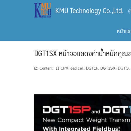
Skip
KMU Technology Co.,Ltd.
ผ
to
content
หน้าแร
DGT1SX หน้าจอแสดงค่าน้ำหนักคุณสม
Content
CPX load cell
,
DGT1P
,
DGT1SX
,
DGTQ
,