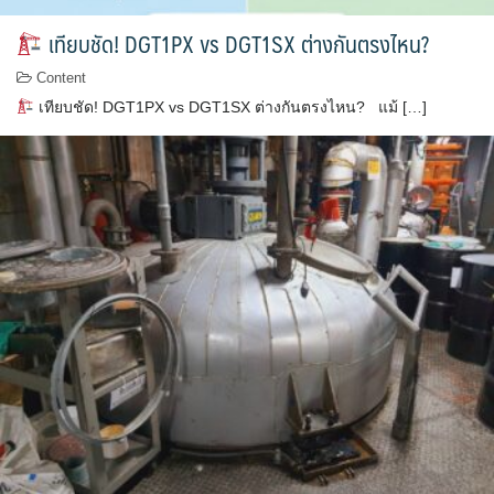
เทียบชัด! DGT1PX vs DGT1SX ต่างกันตรงไหน?
Content
เทียบชัด! DGT1PX vs DGT1SX ต่างกันตรงไหน? แม้ […]