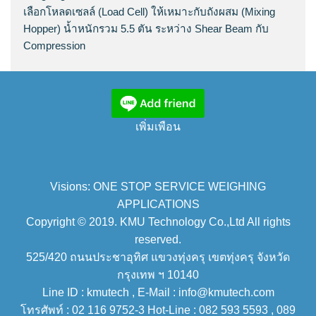
เลือกโหลดเซลล์ (Load Cell) ให้เหมาะกับถังผสม (Mixing
Hopper) น้ำหนักรวม 5.5 ตัน ระหว่าง Shear Beam กับ
Compression
เพิ่มเพือน
Visions: ONE STOP SERVICE WEIGHING
APPLICATIONS
Copyright © 2019. KMU Technology Co.,Ltd All rights
reserved.
525/420 ถนนประชาอุทิศ แขวงทุ่งครุ เขตทุ่งครุ จังหวัด
กรุงเทพ ฯ 10140
Line ID : kmutech , E-Mail : info@kmutech.com
โทรศัพท์ : 02 116 9752-3 Hot-Line : 082 593 5593 , 089