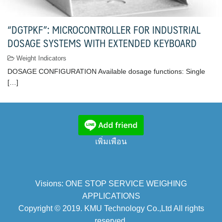
“DGTPKF”: MICROCONTROLLER FOR INDUSTRIAL
DOSAGE SYSTEMS WITH EXTENDED KEYBOARD
Weight Indicators
DOSAGE CONFIGURATION Available dosage functions: Single
[…]
เพิ่มเพือน
Visions: ONE STOP SERVICE WEIGHING
APPLICATIONS
Copyright © 2019. KMU Technology Co.,Ltd All rights
reserved.