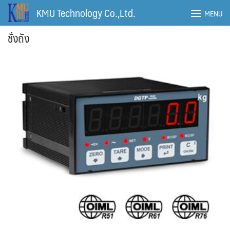
Skip
KMU Technology Co.,Ltd.
MENU
to
content
ชั่งถัง