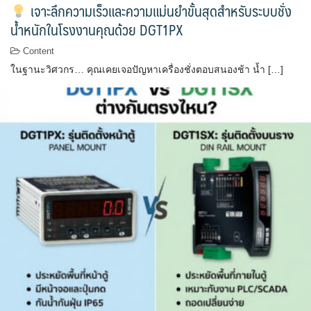
เจาะลึกความเร็วและความแม่นยำขั้นสุดสำหรับระบบชั่ง
น้ำหนักในโรงงานคุณด้วย DGT1PX
Content
ในฐานะวิศวกร… คุณเคยเจอปัญหาเครื่องชั่งตอบสนองช้า น้ำ […]