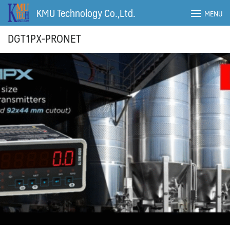
Skip
KMU Technology Co.,Ltd.
MENU
to
content
DGT1PX-PRONET