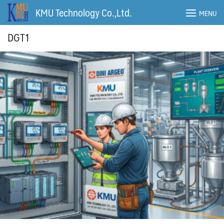
Skip
KMU Technology Co.,Ltd.
MENU
to
content
DGT1