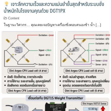
เจาะลึกความเร็วและความแม่นยำขั้นสุดสำหรับระบบชั่ง
น้ำหนักในโรงงานคุณด้วย DGT1PX
Content
ในฐานะวิศวกร… คุณเคยเจอปัญหาเครื่องชั่งตอบสนองช้า น้ำ […]